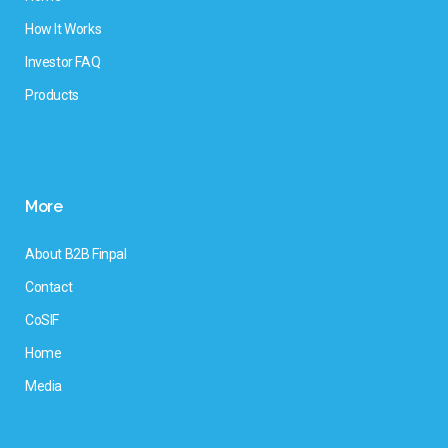
How It Works
Investor FAQ
Products
More
About B2B Finpal
Contact
CoSIF
Home
Media